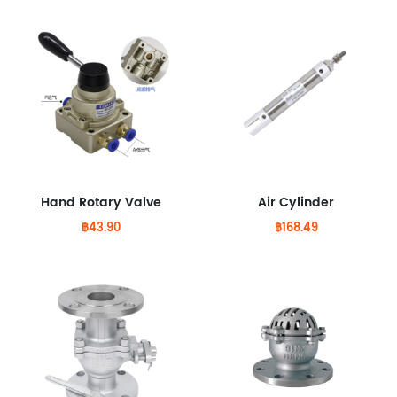
Hand Rotary Valve
Air Cylinder
฿43.90
฿168.49