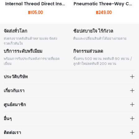
Internal Thread Direct Insertion Aluminum Ball Valve
Pneumatic Three-Way Conversion Valve
฿105.00
฿249.00
จัดส่งทั่วโลก
ช้อปสบายใจ ไร้กังวล
ส่งตรงจากคลังสินค้าหลายแห่ง จัดส่ง
คืนและเปลี่ยนสินค้าได้อย่างง่ายดาย
รวดเร็วทันใจ
บริการระดับพรีเมียม
กิจกรรมส่วนลด
พร้อมการรับประกันหลังการขายที่ยอด
ซื้อครบ 500 หยวน ลดทันที 90 หยวน /
เยี่ยม
ลูกค้าใหม่ลดทันที 200 หยวน
ประวัติบริษัท
เกี่ยวกับเรา
ข้อมูลการจัดส่ง
ศูนย์สมาชิก
Shenzhen Horb Technology Corp. Ltd.
นโยบายความเป็นส่วนตัว
ศูนย์ส่วนบุคคล
อื่นๆ
บริษัทก่อตั้งขึ้นในปี 2001 (รหัสหุ้น: 870762) ตลอดระยะเวลากว่า 20 ปีที่ผ่าน
คำสั่งซื้อของฉัน
มา เรามุ่งมั่นในการวิจัยและพัฒนาโซลูชันอัจฉริยะสำหรับสภาพแวดล้อมที่
คำสั่งซื้อของฉัน
รายชื่อแบรนด์
ควบคุม เราได้สร้างระบบนิเวศความร่วมมือระยะยาวร่วมกับพันธมิตรชั้นนำใน
ติดต่อเรา
อุตสาหกรรม โดยมีเครือข่ายธุรกิจครอบคลุมกว่า 50+ ประเทศและภูมิภาคทั่ว
คอลเลกชันของฉัน