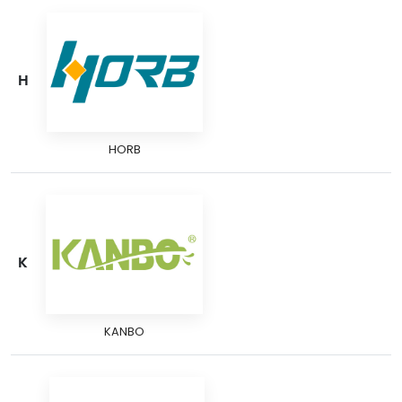
H
HORB
K
KANBO