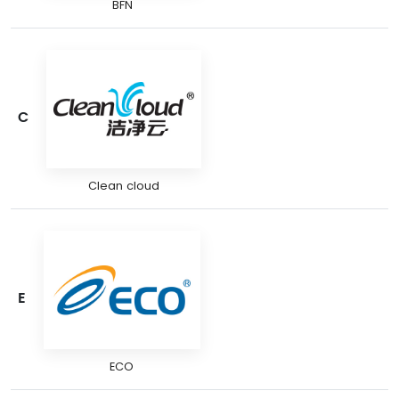
BFN
C
Clean cloud
E
ECO