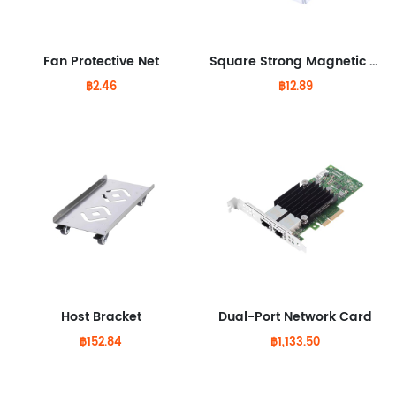
Fan Protective Net
Square Strong Magnetic Protective Cover
฿2.46
฿12.89
Host Bracket
Dual-Port Network Card
฿152.84
฿1,133.50