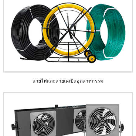
สายไฟและสายเคเบิลอุตสาหกรรม