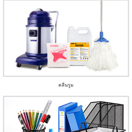
คลีนรูม